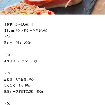
【材料（5〜6人分）】
(18ｃｍパウンドケーキ型1台分)
〈A〉
鶏レバー(生) 200g
〈B〉
スライスベーコン 10枚
〈C〉
玉ねぎ 1/4個分(50g)
にんにく 1片(10g)
豚肩ロース肉(半冷凍) 400g
〈D〉