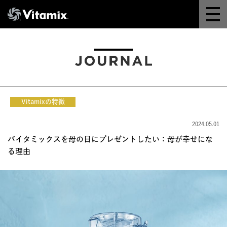
Why Vitamix
体験＆講座
8つの機能
Vitamixの特徴
オンラインストア
2024.05.01
バイタミックスを母の日にプレゼントしたい：母が幸せにな
レシピ
る理由
よくある質問
製品情報