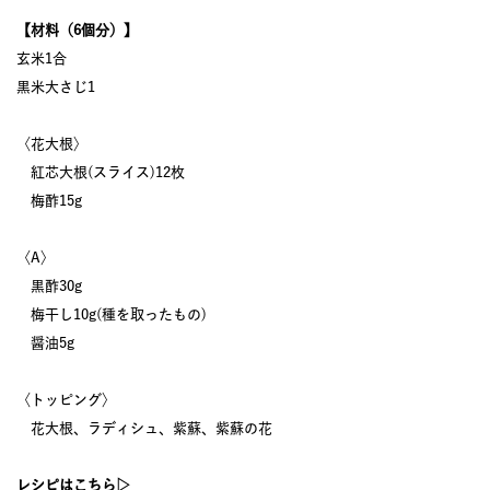
【材料（6個分）】
玄米1合
黒米大さじ1
〈花大根〉
紅芯大根(スライス)12枚
梅酢15g
〈A〉
黒酢30g
梅干し10g(種を取ったもの)
醤油5g
〈トッピング〉
花大根、ラディシュ、紫蘇、紫蘇の花
レシピはこちら▷