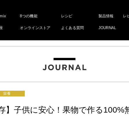
amix
8つの機能
レシピ
製品情報
レ
座
オンラインストア
よくある質問
JOURNAL
栄養
存】子供に安心！果物で作る100%