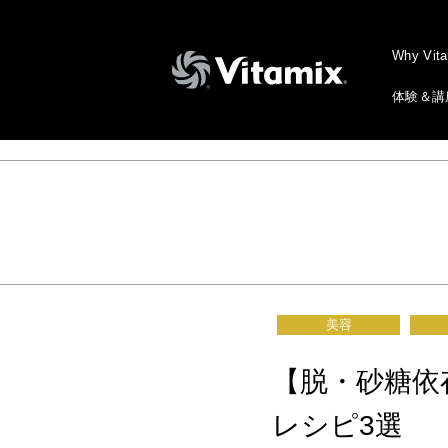
Why Vit
体験＆講
美容
【脱・砂糖依
レシピ3選