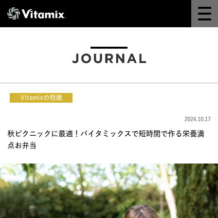
Why Vitamix
体験＆講座
8つの機能
Vitamixの特徴
オンラインストア
2024.10.17
秋ピクニックに最適！バイタミックスで短時間で作る栄養満
レシピ
点お弁当
よくある質問
製品情報