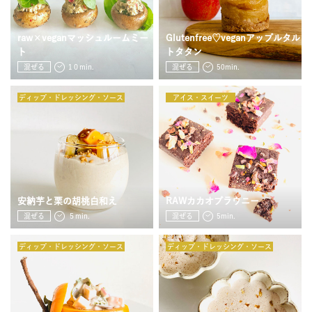
raw×veganマッシュルームミー
Glutenfree♡veganアップルタル
ト
トタタン
混ぜる
1０min.
混ぜる
50min.
ディップ・ドレッシング・ソース
アイス・スイーツ
安納芋と栗の胡桃白和え
RAWカカオブラウニー
混ぜる
５min.
混ぜる
5min.
ディップ・ドレッシング・ソース
ディップ・ドレッシング・ソース