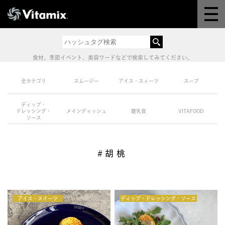
Why Vitamix
体験＆講座
食材、季節イベント、美容ワードなどで検索してみてください。
8つの機能
全カテゴリ
スムージー
アイス・スィーツ
スープ
ディップ・
オンラインストア
ドレッシング・
メインディッシュ
離乳食
VITAFOOD
ソース
レシピ
#胡桃
よくある質問
アイス・スイーツ
製品情報
ディップ・ドレッシング・ソース