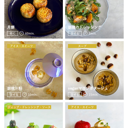
JOURNAL
レビュー
月餅
胡桃のドレッシング
砕く
60min.
混ぜる
5min.
アイス・スイーツ
スープ
胡桃汁粉
veganマロンポタージュ
混ぜる
10min.
混ぜる
15min.
ディップ・ドレッシング・ソース
アイス・スイーツ