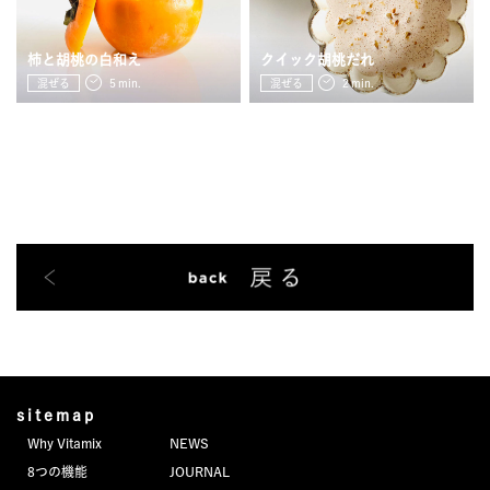
柿と胡桃の白和え
クイック胡桃だれ
混ぜる
５min.
混ぜる
２min.
sitemap
Why Vitamix
NEWS
8つの機能
JOURNAL