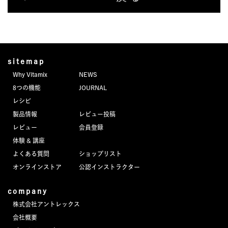
sitemap
Why Vitamix
NEWS
8つの機能
JOURNAL
レシピ
製品情報
レビュー投稿
レビュー
会員登録
体験 & 講座
よくある質問
ショップリスト
オンラインストア
公認インストラクター
company
株式会社アントレックス
会社概要