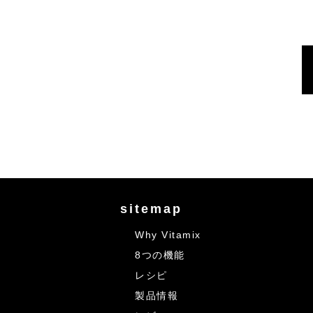
sitemap
Why Vitamix
8つの機能
レシピ
製品情報