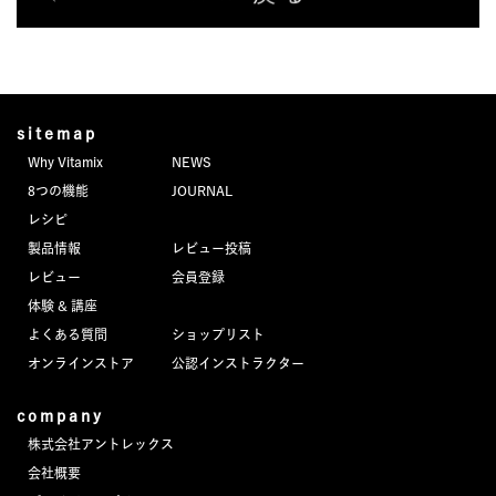
sitemap
Why Vitamix
NEWS
8つの機能
JOURNAL
レシピ
製品情報
レビュー投稿
レビュー
会員登録
体験 & 講座
よくある質問
ショップリスト
オンラインストア
公認インストラクター
company
株式会社アントレックス
会社概要